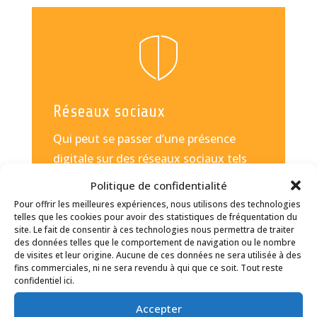
Réseaux sociaux
Qui peut se passer d’une présence
digitale sur des réseaux sociaux tels
que Facebook ou Instagram ? Outre la
Politique de confidentialité
possibilité de communiquer en direct
Pour offrir les meilleures expériences, nous utilisons des technologies
avec une communauté ciblée, cela
telles que les cookies pour avoir des statistiques de fréquentation du
site. Le fait de consentir à ces technologies nous permettra de traiter
permet aussi de les touchers par le
des données telles que le comportement de navigation ou le nombre
de visites et leur origine. Aucune de ces données ne sera utilisée à des
biais de campagnes publicitaires
fins commerciales, ni ne sera revendu à qui que ce soit. Tout reste
pertinentes.
confidentiel ici.
Gestion réseaux sociaux à Marseille
Accepter