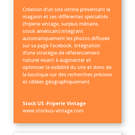
Création d’un site vitrine présentant le
magasin et ses différentes spécialités
(friperie vintage, surplus militaire,
stock américain) intégrant
automatiquement les photos diffusée
sur sa page Facebook. Intégration
d’une stratégie de référencement
naturel visant à augmenter et
optimiser la visibilité du site et donc de
la boutique sur des recherches précises
et ciblées géographiquement.
Stock US -Friperie Vintage
www.stockus-vintage.com