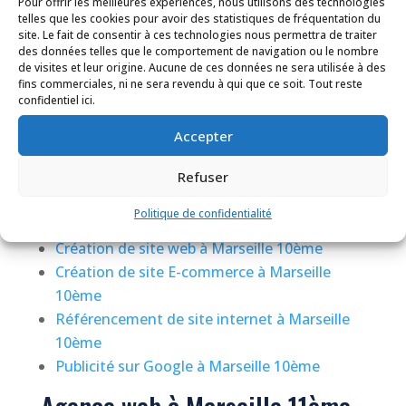
Pour offrir les meilleures expériences, nous utilisons des technologies
telles que les cookies pour avoir des statistiques de fréquentation du
Création de site web à Marseille La Valentine
site. Le fait de consentir à ces technologies nous permettra de traiter
des données telles que le comportement de navigation ou le nombre
Création de site E-commerce à Marseille La
de visites et leur origine. Aucune de ces données ne sera utilisée à des
Valentine
fins commerciales, ni ne sera revendu à qui que ce soit. Tout reste
Référencement de site internet à Marseille
confidentiel ici.
La Valentine
Accepter
Publicité sur Google à Marseille La Valentine
Refuser
Agence web à Marseille 10ème
Politique de confidentialité
Création de site web à Marseille 10ème
Création de site E-commerce à Marseille
10ème
Référencement de site internet à Marseille
10ème
Publicité sur Google à Marseille 10ème
Agence web à Marseille 11ème